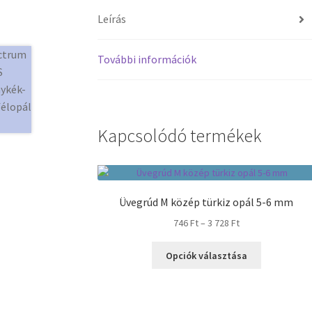
Leírás
További információk
Kapcsolódó termékek
Üvegrúd M közép türkiz opál 5-6 mm
Ártartomány:
746
Ft
–
3 728
Ft
746 Ft
Ennek
-
Opciók választása
a
3
terméknek
728 Ft
több
variációja