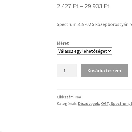
Ártarto
2 427
Ft
–
29 933
Ft
2
Spectrum 319-02 S középborostyán f
427 Ft
-
Méret
29
933 Ft
Spectrum
Kosárba teszem
319-
02
S
középborostyán
Cikkszám:
N/A
Kategóriák:
Díszüvegek
,
OGT, Spectrum, 
félopál
üveg
mennyiség