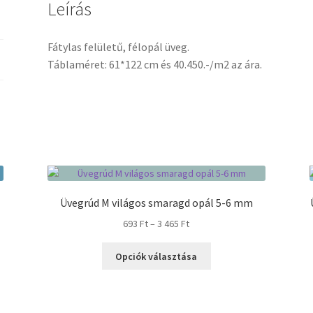
Leírás
Fátylas felületű, félopál üveg.
Táblaméret: 61*122 cm és 40.450.-/m2 az ára.
Üvegrúd M világos smaragd opál 5-6 mm
Ártartomány:
693
Ft
–
3 465
Ft
693 Ft
Ennek
-
Opciók választása
a
3
terméknek
465 Ft
több
variációja