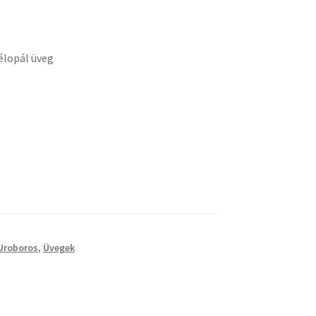
mány:
élopál üveg
Uroboros
,
Üvegek