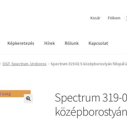
Kosár
Fiókom
Képkeretezés
Hírek
Rólunk
Kapcsolat
ilága / Workshopok
Elérhetőségeink
Fiókom
Hírek
Képkeretezés
OGT, Spectrum, Uroboros
Spectrum 319-02 S középborostyán félopál 
Spectrum 319-0
🔍
középborostyán 