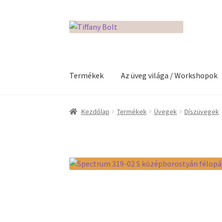
Ugrás
Kilépés
a
a
navigációhoz
tartalomba
Termékek
Az üveg világa / Workshopok
Kezdőlap
Adatkezelési tájékoztató
Az üveg v
Kezdőlap
Termékek
Üvegek
Díszüvegek
Kosár
Pénztár
Rólunk
Termékek