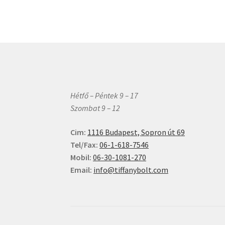
van.
A
változatok
a
termékolda
választható
ki
Hétfő – Péntek 9 – 17
Szombat 9 – 12
Cim:
1116 Budapest, Sopron út 69
Tel/Fax:
06-1-618-7546
Mobil:
06-30-1081-270
Email:
info@tiffanybolt.com