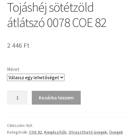
Tojáshéj sötétzöld
Termékek
átlátszó 0078 COE 82
Uvegek
2 446
Ft
Méret
Tojáshéj
Kosárba teszem
sötétzöld
átlátszó
0078
COE
Cikkszám:
N/A
Kategóriák:
COE 82
,
Kiegészítők
,
Olvasztható üvegek
,
Üvegek
82