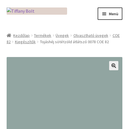
Ugrás
Kilépés
Menü
a
a
navigációhoz
tartalomba
Kezdőlap
Kezdőlap
Termékek
Üvegek
Olvasztható üvegek
COE
82
Kiegészítők
Tojáshéj sötétzöld átlátszó 0078 COE 82
Adatkezelési tájékoztató
Az üveg világa / Workshopok
Ékszerkészítés Mikróban
🔍
Fusingkemence beüzemelése
Hogyan használd a Mikro Boxot
Mozaik készítés