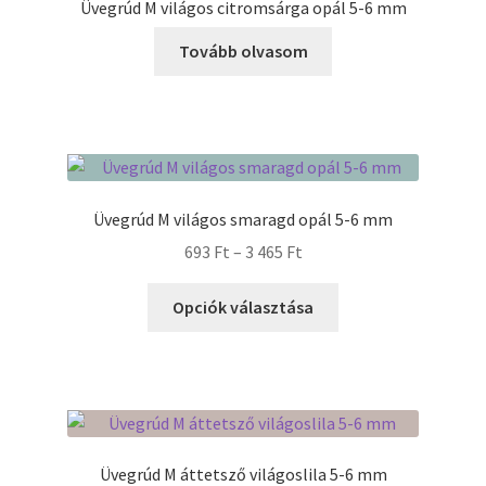
Üvegrúd M világos citromsárga opál 5-6 mm
Tovább olvasom
Üvegrúd M világos smaragd opál 5-6 mm
Ártartomány:
693
Ft
–
3 465
Ft
693 Ft
Ennek
-
Opciók választása
a
3
terméknek
465 Ft
több
variációja
van.
A
Üvegrúd M áttetsző világoslila 5-6 mm
változatok