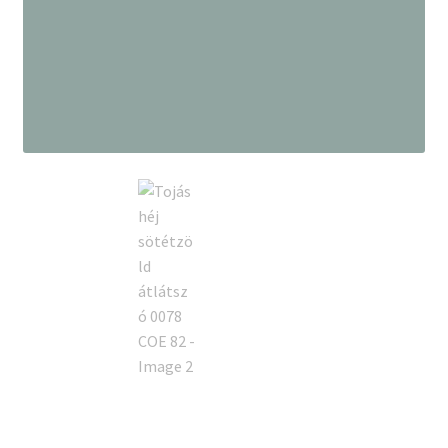
Tiffany ízelítő
Üvegvágás
Elérhetőségeink
Fiókom
Hírek
Képkeretezés
Kosár
Pénztár
Rólunk