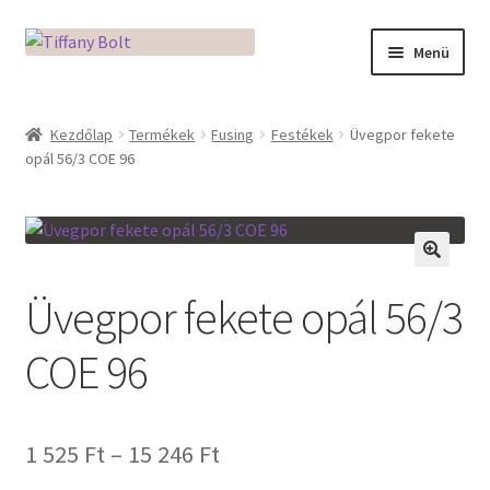
Ugrás
Kilépés
Menü
a
a
navigációhoz
tartalomba
Kezdőlap
Kezdőlap
Termékek
Fusing
Festékek
Üvegpor fekete
opál 56/3 COE 96
Adatkezelési tájékoztató
Az üveg világa / Workshopok
Ékszerkészítés Mikróban
🔍
Üvegpor fekete opál 56/3
Fusingkemence beüzemelése
COE 96
Hogyan használd a Mikro Boxot
Ártartomány:
1 525
Ft
–
15 246
Ft
Mozaik készítés