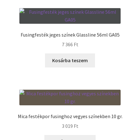
Fusingfesték jeges színek Glassline 56ml GA05
7 366
Ft
Kosárba teszem
Mica festékpor fusinghoz vegyes színekben 10 gr.
3 019
Ft