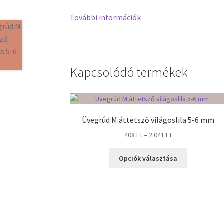
További információk
Kapcsolódó termékek
Üvegrúd M áttetsző világoslila 5-6 mm
Ártartomány:
408
Ft
–
2 041
Ft
408 Ft
Ennek
-
Opciók választása
a
2
terméknek
041 Ft
több
variációja
van.
A