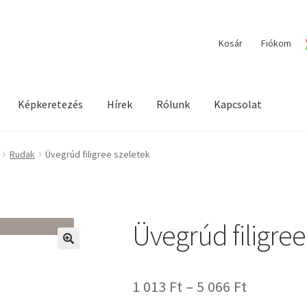
Kosár
Fiókom
Képkeretezés
Hírek
Rólunk
Kapcsolat
ilága / Workshopok
Elérhetőségeink
Fiókom
Hírek
Képkeretezés
Rudak
Üvegrúd filigree szeletek
Üvegrúd filigree
🔍
Ártartom
1 013
Ft
–
5 066
Ft