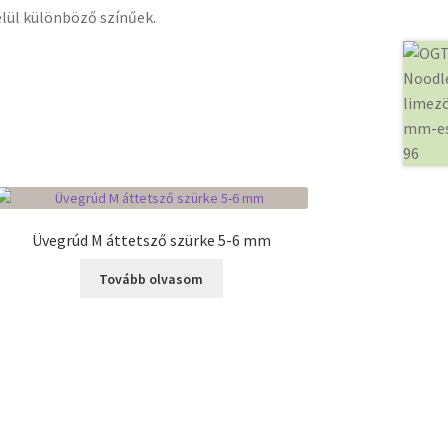
elül különböző színűek.
Üvegrúd M áttetsző szürke 5-6 mm
Tovább olvasom