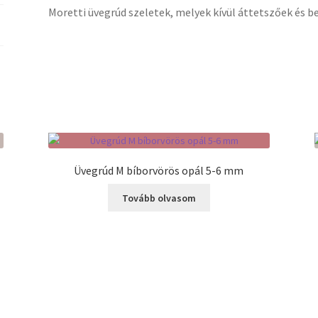
Moretti üvegrúd szeletek, melyek kívül áttetszőek és b
Üvegrúd M bíborvörös opál 5-6 mm
Tovább olvasom