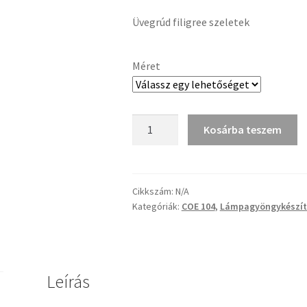
1
Üvegrúd filigree szeletek
013 Ft
-
Méret
5
066 Ft
Üvegrúd
Kosárba teszem
filigree
szeletek
mennyiség
Cikkszám:
N/A
Kategóriák:
COE 104
,
Lámpagyöngykészít
Leírás