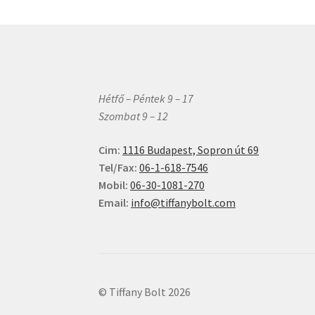
változatok
a
termékolda
választható
ki
Hétfő – Péntek 9 – 17
Szombat 9 – 12
Cim:
1116 Budapest, Sopron út 69
Tel/Fax:
06-1-618-7546
Mobil:
06-30-1081-270
Email:
info@tiffanybolt.com
© Tiffany Bolt 2026