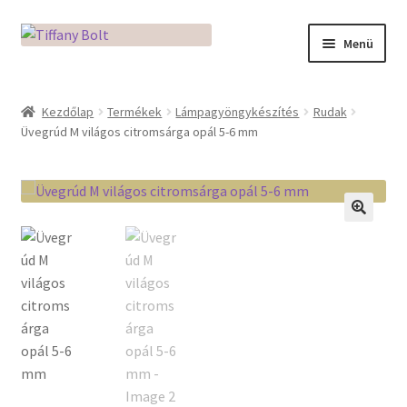
Ugrás
Kilépés
Menü
a
a
navigációhoz
tartalomba
Kezdőlap
Kezdőlap
Termékek
Lámpagyöngykészítés
Rudak
Üvegrúd M világos citromsárga opál 5-6 mm
Adatkezelési tájékoztató
Az üveg világa / Workshopok
Ékszerkészítés Mikróban
🔍
Fusingkemence beüzemelése
Hogyan használd a Mikro Boxot
Mozaik készítés