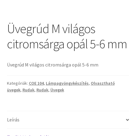
Tiffany ízelítő
Üvegvágás
Üvegrúd M világos
Elérhetőségeink
citromsárga opál 5-6 mm
Fiókom
Üvegrúd M világos citromsárga opál 5-6 mm
Hírek
Kategóriák:
COE 104
,
Lámpagyöngykészítés
,
Olvasztható
Képkeretezés
üvegek
,
Rudak
,
Rudak
,
Üvegek
Kosár
Pénztár
Leírás
Rólunk