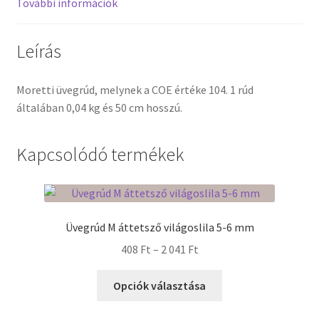
További információk
Termékek
Leírás
Uvegek
Moretti üvegrúd, melynek a COE értéke 104. 1 rúd
általában 0,04 kg és 50 cm hosszú.
Kapcsolódó termékek
Üvegrúd M áttetsző világoslila 5-6 mm
Ártartomány:
408
Ft
–
2 041
Ft
408 Ft
Ennek
-
Opciók választása
a
2
terméknek