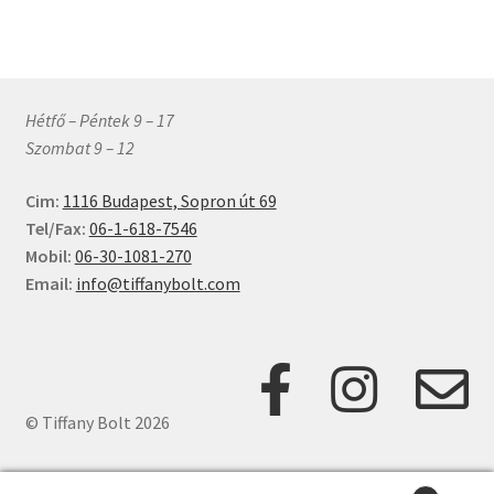
ki
Hétfő – Péntek 9 – 17
Szombat 9 – 12
Cim:
1116 Budapest, Sopron út 69
Tel/Fax:
06-1-618-7546
Mobil:
06-30-1081-270
Email:
info@tiffanybolt.com
© Tiffany Bolt 2026