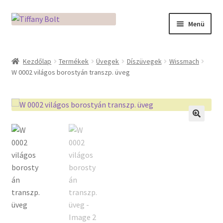
Ugrás
Kilépés
Menü
a
a
navigációhoz
tartalomba
Kezdőlap
Kezdőlap
Termékek
Üvegek
Díszüvegek
Wissmach
W 0002 világos borostyán transzp. üveg
Adatkezelési tájékoztató
Az üveg világa / Workshopok
Ékszerkészítés Mikróban
🔍
Fusingkemence beüzemelése
Hogyan használd a Mikro Boxot
Mozaik készítés