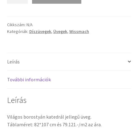
0002
világos
Termékek
borostyán
transzp.
Cikkszám:
N/A
Uvegek
Kategóriák:
Díszüvegek
,
Üvegek
,
Wissmach
üveg
mennyiség
Leírás
További információk
Leírás
Világos borostyán katedrál jellegű üveg.
Táblaméret: 82*107 cm és 79.121.-/m2 az ára.