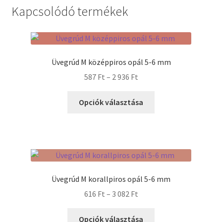
Kapcsolódó termékek
Üvegrúd M középpiros opál 5-6 mm
Ártartomány:
587
Ft
–
2 936
Ft
587 Ft
Ennek
-
Opciók választása
a
2
terméknek
936 Ft
több
variációja
van.
A
Üvegrúd M korallpiros opál 5-6 mm
változatok
Ártartomány:
616
Ft
–
3 082
Ft
a
616 Ft
termékoldalon
Ennek
-
Opciók választása
választhatók