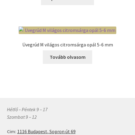
a
3
ki
terméknek
082 Ft
több
variációja
van.
A
Üvegrúd M világos citromsárga opál 5-6 mm
változatok
a
Tovább olvasom
termékoldalon
választhatók
ki
Hétfő – Péntek 9 – 17
Szombat 9 – 12
Cim:
1116 Budapest, Sopron út 69