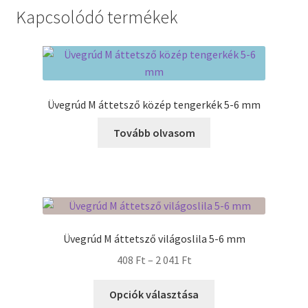
Kapcsolódó termékek
Üvegrúd M áttetsző közép tengerkék 5-6 mm
Tovább olvasom
Üvegrúd M áttetsző világoslila 5-6 mm
Ártartomány:
408
Ft
–
2 041
Ft
408 Ft
Ennek
-
Opciók választása
a