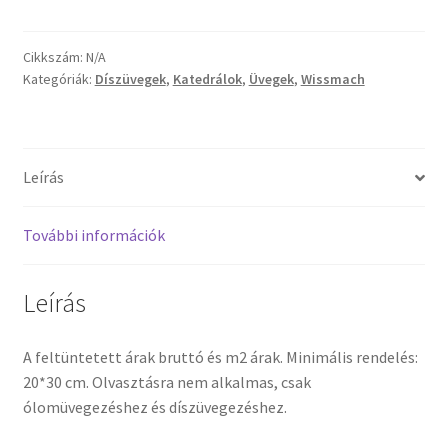
Mystic
halványhomok
Termékek
transzp.
Cikkszám:
N/A
Kategóriák:
Díszüvegek
,
Katedrálok
,
Üvegek
,
Wissmach
üveg
Uvegek
mennyiség
Leírás
További információk
Leírás
A feltüntetett árak bruttó és m2 árak. Minimális rendelés:
20*30 cm. Olvasztásra nem alkalmas, csak
ólomüvegezéshez és díszüvegezéshez.