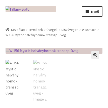
Ugrás
Kilépés
Menü
a
a
navigációhoz
tartalomba
Kezdőlap
Kezdőlap
Termékek
Üvegek
Díszüvegek
Wissmach
W 156 Mystic halványhomok transzp. üveg
Adatkezelési tájékoztató
Az üveg világa / Workshopok
Ékszerkészítés Mikróban
🔍
Fusingkemence beüzemelése
Hogyan használd a Mikro Boxot
Mozaik készítés