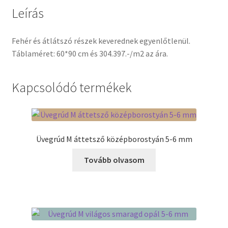
Leírás
Termékek
Fehér és átlátszó részek keverednek egyenlőtlenül.
Uvegek
Táblaméret: 60*90 cm és 304.397.-/m2 az ára.
Kapcsolódó termékek
Üvegrúd M áttetsző középborostyán 5-6 mm
Tovább olvasom