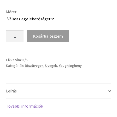
18
Tiffany ízelítő
264 Ft
Méret
-
Üvegvágás
27
Elérhetőségeink
Y
Kosárba teszem
396 Ft
1107SP
fehér-
Fiókom
pink
félopál
Cikkszám:
N/A
Hírek
Kategóriák:
Díszüvegek
,
Üvegek
,
Youghiogheny
üveg
mennyiség
Képkeretezés
Kosár
Leírás
Pénztár
További információk
Rólunk