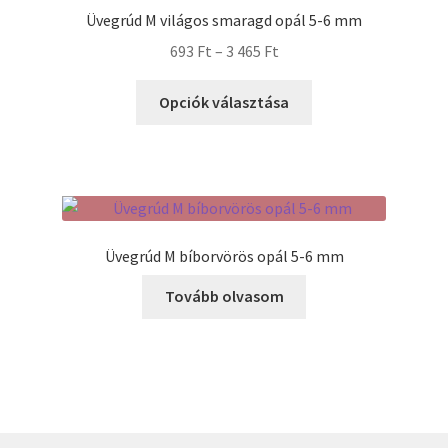
Üvegrúd M világos smaragd opál 5-6 mm
Ártartomány:
693
Ft
–
3 465
Ft
693 Ft
Ennek
-
Opciók választása
a
3
terméknek
465 Ft
több
variációja
van.
A
Üvegrúd M bíborvörös opál 5-6 mm
változatok
a
Tovább olvasom
termékoldalon
választhatók
ki