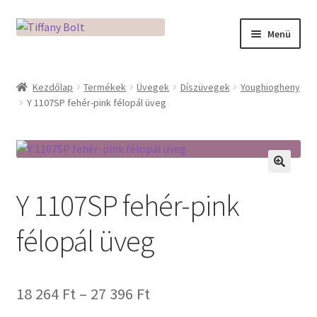
Ugrás
Kilépés
Menü
a
a
navigációhoz
tartalomba
Kezdőlap
Kezdőlap
Termékek
Üvegek
Díszüvegek
Youghiogheny
Y 1107SP fehér-pink félopál üveg
Adatkezelési tájékoztató
Az üveg világa / Workshopok
Ékszerkészítés Mikróban
🔍
Y 1107SP fehér-pink
Fusingkemence beüzemelése
félopál üveg
Hogyan használd a Mikro Boxot
Ártartomány:
18 264
Ft
–
27 396
Ft
Mozaik készítés