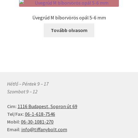
van.
A
Üvegrúd M bíborvörös opál 5-6 mm
változatok
a
Tovább olvasom
termékoldalon
választhatók
ki
Hétfő – Péntek 9 – 17
Szombat 9 – 12
Cim:
1116 Budapest, Sopron út 69
Tel/Fax:
06-1-618-7546
Mobil:
06-30-1081-270
Email:
info@tiffanybolt.com