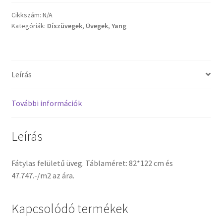
zöld
üveg
Cikkszám:
N/A
Termékek
Kategóriák:
Díszüvegek
,
Üvegek
,
Yang
mennyiség
Uvegek
Leírás
További információk
Leírás
Fátylas felületű üveg. Táblaméret: 82*122 cm és
47.747.-/m2 az ára.
Kapcsolódó termékek