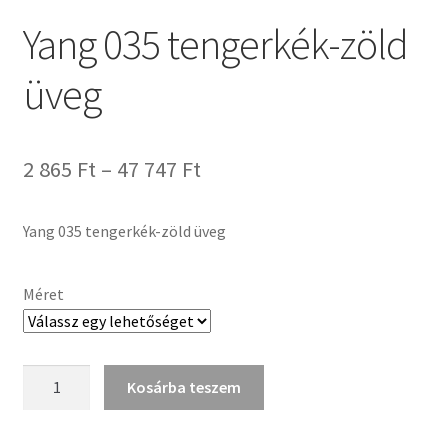
Tiffany ízelítő
Yang 035 tengerkék-zöld
Üvegvágás
üveg
Elérhetőségeink
Ártartomány:
2 865
Ft
–
47 747
Ft
Fiókom
2
Hírek
Yang 035 tengerkék-zöld üveg
865 Ft
-
Képkeretezés
Méret
47
Kosár
747 Ft
Yang
Kosárba teszem
Pénztár
035
tengerkék-
Rólunk