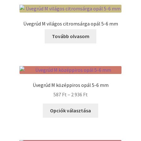
Üvegrúd M világos citromsárga opál 5-6 mm
Tovább olvasom
Üvegrúd M középpiros opál 5-6 mm
Ártartomány:
587
Ft
–
2 936
Ft
587 Ft
Ennek
-
Opciók választása
a
2
terméknek
936 Ft
több
variációja