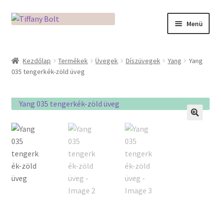
Ugrás
Kilépés
Menü
a
a
navigációhoz
tartalomba
Kezdőlap
Kezdőlap
Termékek
Üvegek
Díszüvegek
Yang
Yang
035 tengerkék-zöld üveg
Adatkezelési tájékoztató
Az üveg világa / Workshopok
Ékszerkészítés Mikróban
🔍
Fusingkemence beüzemelése
Hogyan használd a Mikro Boxot
Mozaik készítés