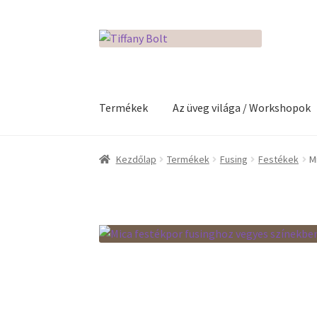
Ugrás
Kilépés
a
a
navigációhoz
tartalomba
Termékek
Az üveg világa / Workshopok
Kezdőlap
Adatkezelési tájékoztató
Az üveg v
Kezdőlap
Termékek
Fusing
Festékek
M
Kosár
Pénztár
Rólunk
Termékek