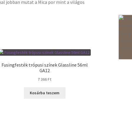
al jobban mutat a Mica por mint a világos
Fusingfesték trópusi színek Glassline 56ml
GA12
7 366
Ft
Kosárba teszem