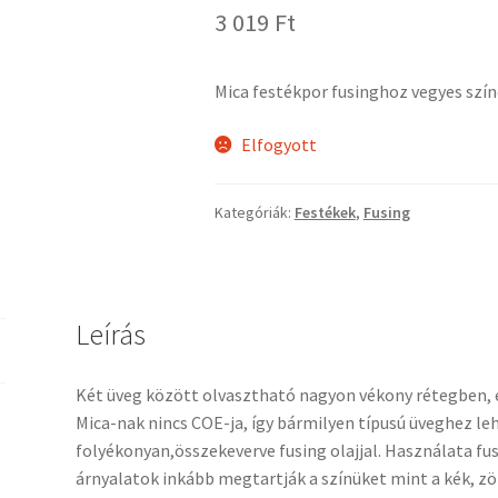
3 019
Ft
Mica festékpor fusinghoz vegyes szín
Elfogyott
Kategóriák:
Festékek
,
Fusing
Leírás
Két üveg között olvasztható nagyon vékony rétegben,
Mica-nak nincs COE-ja, így bármilyen típusú üveghez le
folyékonyan,összekeverve fusing olajjal. Használata fu
árnyalatok inkább megtartják a színüket mint a kék, zöld,