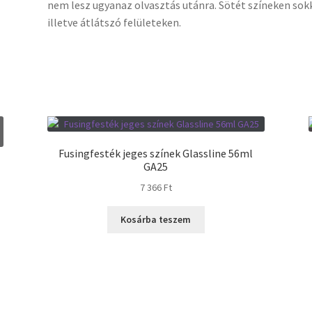
nem lesz ugyanaz olvasztás utánra. Sötét színeken sokk
illetve átlátszó felületeken.
Fusingfesték jeges színek Glassline 56ml
GA25
7 366
Ft
Kosárba teszem