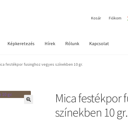
Kosár
Fiókom
Képkeretezés
Hírek
Rólunk
Kapcsolat
ilága / Workshopok
Elérhetőségeink
Fiókom
Hírek
Képkeretezés
ica festékpor fusinghoz vegyes színekben 10 gr.
Mica festékpor 
🔍
színekben 10 gr.