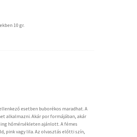
ekben 10 gr.
 ellenkező esetben buborékos maradhat. A
het alkalmazni. Akár por formájában, akár
sing hőmérsékleten ajánlott. A fémes
 pink vagy lila. Az olvasztás előtti szín,