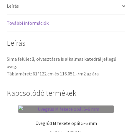
Leírás
Termékek
További információk
Uvegek
Leírás
Sima felületű, olvasztásra is alkalmas katedrál jellegű
üveg.
Táblaméret: 61*122 cm és 116.051.-/m2 az ára.
Kapcsolódó termékek
Üvegrúd M fekete opál 5-6 mm
Ártartomány: