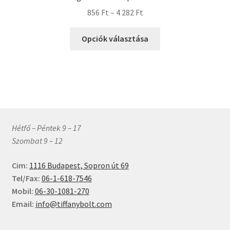
változatok
Ártartomány:
856
Ft
–
4 282
Ft
a
856 Ft
termékoldalon
Ennek
-
Opciók választása
választhatók
a
4
ki
terméknek
282 Ft
több
variációja
van.
A
változatok
Hétfő – Péntek 9 – 17
a
Szombat 9 – 12
termékoldalon
választhatók
Cim:
1116 Budapest, Sopron út 69
ki
Tel/Fax:
06-1-618-7546
Mobil:
06-30-1081-270
Email:
info@tiffanybolt.com