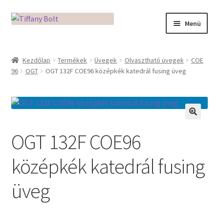
Ugrás
Kilépés
Menü
a
a
navigációhoz
tartalomba
Kezdőlap
Kezdőlap
Termékek
Üvegek
Olvasztható üvegek
COE
96
OGT
OGT 132F COE96 középkék katedrál fusing üveg
Adatkezelési tájékoztató
Az üveg világa / Workshopok
Ékszerkészítés Mikróban
🔍
OGT 132F COE96
Fusingkemence beüzemelése
középkék katedrál fusing
Hogyan használd a Mikro Boxot
üveg
Mozaik készítés