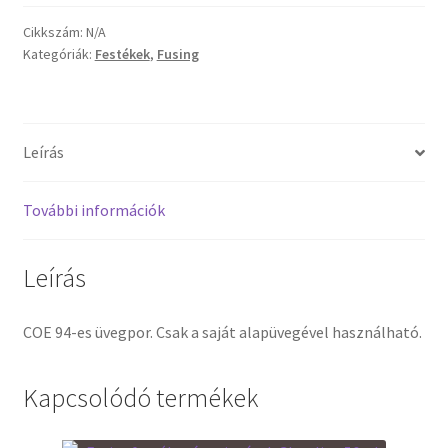
4323/02
COE
Cikkszám:
N/A
Termékek
Kategóriák:
Festékek
,
Fusing
94
mennyiség
Uvegek
Leírás
További információk
Leírás
COE 94-es üvegpor. Csak a saját alapüvegével használható.
Kapcsolódó termékek