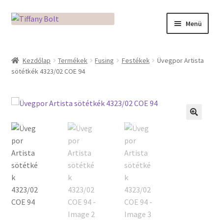
Ugrás
Kilépés
Menü
a
a
navigációhoz
tartalomba
Kezdőlap
Kezdőlap
Termékek
Fusing
Festékek
Üvegpor Artista
sötétkék 4323/02 COE 94
Adatkezelési tájékoztató
Az üveg világa / Workshopok
Ékszerkészítés Mikróban
🔍
Fusingkemence beüzemelése
Hogyan használd a Mikro Boxot
Mozaik készítés