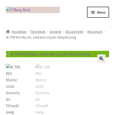
Ugrás
Kilépés
Menü
a
a
navigációhoz
tartalomba
Kezdőlap
Kezdőlap
Termékek
Üvegek
Díszüvegek
Wissmach
W 709 WO Mystic zöld-borostyán félopál üveg
Adatkezelési tájékoztató
Az üveg világa / Workshopok
Ékszerkészítés Mikróban
🔍
Fusingkemence beüzemelése
Hogyan használd a Mikro Boxot
Mozaik készítés