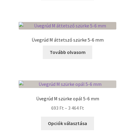
2
terméknek
675 Ft
több
variációja
van.
A
Üvegrúd M áttetsző szürke 5-6 mm
változatok
a
Tovább olvasom
termékoldalon
választhatók
ki
Üvegrúd M szürke opál 5-6 mm
Ártartomány:
693
Ft
–
3 464
Ft
693 Ft
Ennek
-
Opciók választása
a
3
terméknek