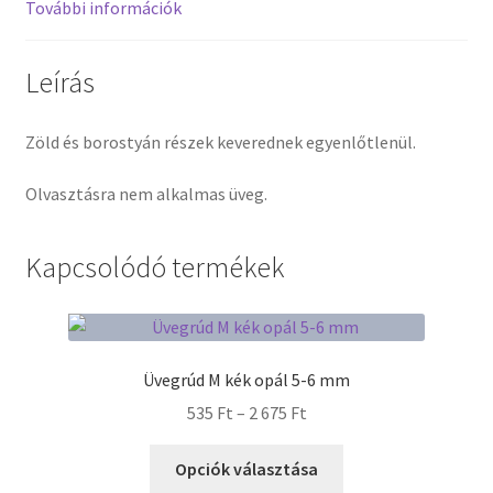
További információk
Termékek
Leírás
Uvegek
Zöld és borostyán részek keverednek egyenlőtlenül.
Olvasztásra nem alkalmas üveg.
Kapcsolódó termékek
Üvegrúd M kék opál 5-6 mm
Ártartomány:
535
Ft
–
2 675
Ft
535 Ft
Ennek
-
Opciók választása
a