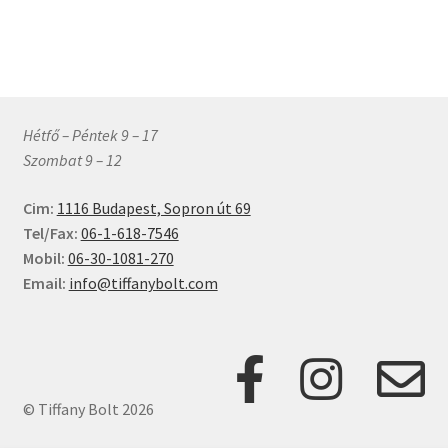
464 Ft
több
variációja
van.
A
változatok
Hétfő – Péntek 9 – 17
a
Szombat 9 – 12
termékoldalon
választhatók
Cim:
1116 Budapest, Sopron út 69
ki
Tel/Fax:
06-1-618-7546
Mobil:
06-30-1081-270
Email:
info@tiffanybolt.com
© Tiffany Bolt 2026