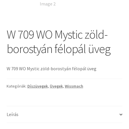
Tiffany ízelítő
Üvegvágás
W 709 WO Mystic zöld-
Elérhetőségeink
borostyán félopál üveg
Fiókom
Hírek
W 709 WO Mystic zöld-borostyán félopál üveg
Képkeretezés
Kategóriák:
Díszüvegek
,
Üvegek
,
Wissmach
Kosár
Pénztár
Leírás
Rólunk