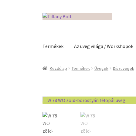
Ugrás
Kilépés
a
a
navigációhoz
tartalomba
Termékek
Az üveg világa / Workshopok
Kezdőlap
Adatkezelési tájékoztató
Az üveg v
Kezdőlap
Termékek
Üvegek
Díszüvegek
Kosár
Pénztár
Rólunk
Termékek