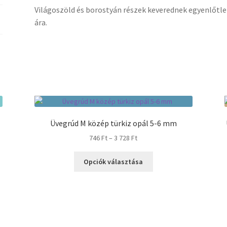
Világoszöld és borostyán részek keverednek egyenlőtle
ára.
Üvegrúd M közép türkiz opál 5-6 mm
Ártartomány:
746
Ft
–
3 728
Ft
746 Ft
Ennek
-
Opciók választása
a
3
terméknek
728 Ft
több
variációja
van.
A