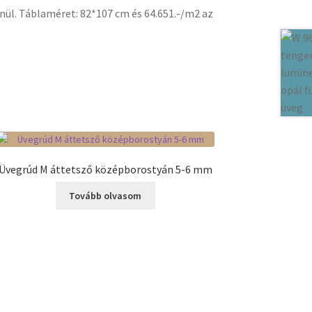
nül. Táblaméret: 82*107 cm és 64.651.-/m2 az
Üvegrúd M áttetsző középborostyán 5-6 mm
Tovább olvasom