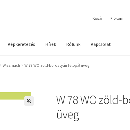
Kosár
Fiókom
Képkeretezés
Hírek
Rólunk
Kapcsolat
ilága / Workshopok
Elérhetőségeink
Fiókom
Hírek
Képkeretezés
Wissmach
W 78 WO zöld-borostyán félopál üveg
W 78 WO zöld-bo
🔍
üveg